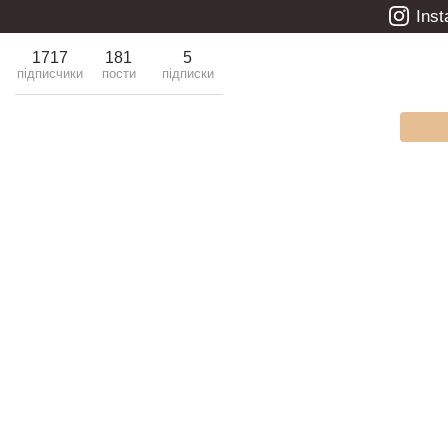
Ins
1717
181
5
підписчики
пости
підписки