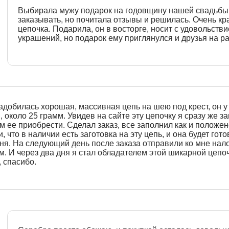
Выбирала мужу подарок на годовщину нашей свадьбы
заказывать, но почитала отзывы и решилась. Очень к
цепочка. Подарила, он в восторге, носит с удовольств
украшений, но подарок ему приглянулся и друзья на р
добилась хорошая, массивная цепь на шею под крест, он у
 около 25 грамм. Увидев на сайте эту цепочку я сразу же з
 ее приобрести. Сделал заказ, все заполнил как и положе
и, что в наличии есть заготовка на эту цепь, и она будет гот
дня. На следующий день после заказа отправили ко мне на
. И через два дня я стал обладателем этой шикарной цепо
 спасибо.