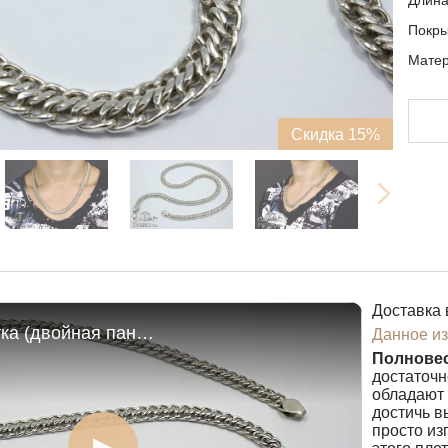
Длин
Покр
Матер
Скидка 15%
Доставка 
Цепь Десятка (двойная панцирная)
Данное из
Полновес
достаточн
обладают 
достичь в
просто из