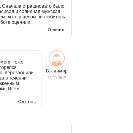
. Сначала страшновато было
расивая и солидная мужская
ием, хотя в целом не любитель
аботе оценили.
Ответить
 меня тоже
агорелся
Владимир
но, перезвонили
ова в течении
12.09.2017
ложенным
чки. Всем
Ответить