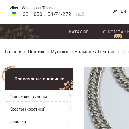
Viber
•
Whatsapp
•
Telegram
UA
EN
+38﹙
050
﹚54-7
4-2
72
ещё
+38(
050
) 54-7
4-2
72
+38
(068
) 97
7-1
8-59
КАТАЛОГ
О КОМПАН
860
отз
Главная
»
Цепочки
»
Мужские
»
Большие / Толстые
»
Цеп
Популярные и новинки
Подвески - кулоны
Кресты (крестики)
Мужские
Цепочки
Ладанки
Без распятия
Большие