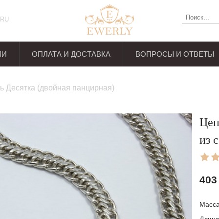
RU
ИИ
ОПЛАТА И ДОСТАВКА
ВОПРОСЫ И ОТВЕТЫ
ывов
ь Десятка (двойная панцирная)
Цеп
из 
403
Масс