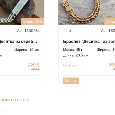
Скидка 15%
Скид
Арт. 121010SL
Арт. 122
3
Браслет Десятка из серебра с пластиной
Ширина: 10 мм
Масса: 45 г
Ширина: 1
см
Длина: 20.5 см
229
$
65
Отзывы
269
$
8
Купить
тавить отзыв