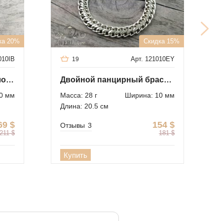
ка 20%
Скидка 15%
010IB
Арт. 121010EY
19
Браслет "Десятка" из золота 585 пробы
Двойной панцирный браслет из серебра на руку
0 мм
Масса: 28 г
Ширина: 10 мм
Длина: 20.5 см
69
$
154
$
Отзывы
3
211
$
181
$
Купить