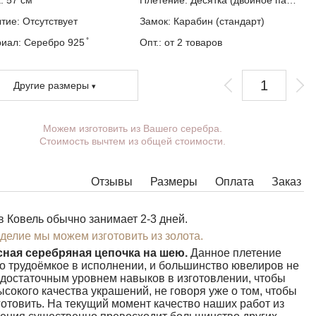
а:
57
см
Плетение:
Десятка (двойное панцирное)
ытие:
Отсутствует
Замок:
Карабин (стандарт)
иал: Серебро 925 ̊
Опт.: от 2 товаров
Другие размеры
Можем изготовить из Вашего серебра.
Вы можете выбрать покрытие, массу,
Стоимость вычтем из общей стоимости.
длину, ширину, замок.
Изделия с некоторыми комбинациями ширины,
длины и массы нельзя изготовить в принципе,
Отзывы
Размеры
Оплата
Заказ
в таких случаях наши менеджеры свяжутся с
Вами.
в Ковель обычно занимает 2-3 дней.
делие мы можем изготовить из золота.
ная серебряная цепочка на шею.
Данное плетение
о трудоёмкое в исполнении, и большинство ювелиров не
достаточным уровнем навыков в изготовлении, чтобы
ысокого качества украшений, не говоря уже о том, чтобы
готовить. На текущий момент качество наших работ из