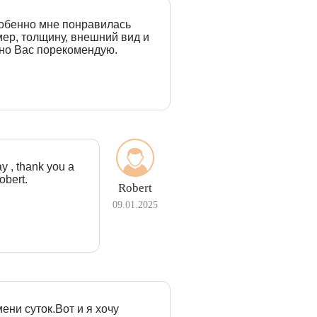
собенно мне понравилась
ер, толщину, внешний вид и
ьно Вас порекомендую.
ay , thank you a
obert.
Robert
09.01.2025
ени суток.Вот и я хочу