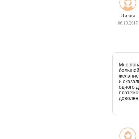
Молния
Лилия
08.10.2017
Мне пона
большой,
желанием
и сказал
одного 
платежом
доволен,