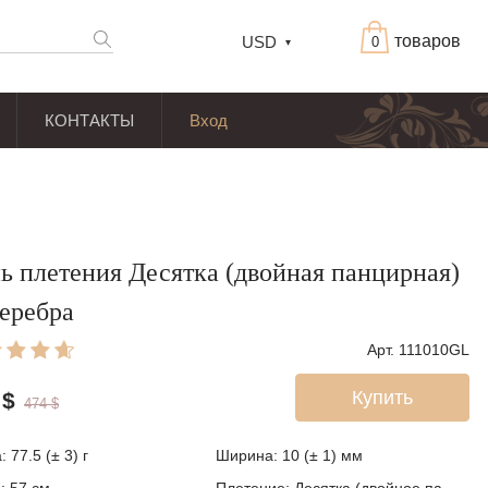
товаров
USD
0
КОНТАКТЫ
Вход
ь плетения Десятка (двойная панцирная)
серебра
Арт. 111010GL
Купить
$
474
$
а:
77.5 (± 3)
г
Ширина:
10 (± 1)
мм