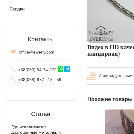
Византийское
(византия)
Скидки
Московский бисмарк
Лисий хвост
(Валькирия, Малайзия)
Контакты
Видео в HD каче
Комбинированное
offi
ce@ewe
rly.com
панцирная)
якорное
Трактор (двойное
+38(
050
) 54-7
4-2
72
панцирное)
Индивидуальные
+38
(068
) 97
7 - 1
8 - 59
Фантом (Рамзес и
двойной ручей)
Похожие товары
Колос
Мальвина
Статьи
Аллигатор
Где используются
драгоценные металлы, и