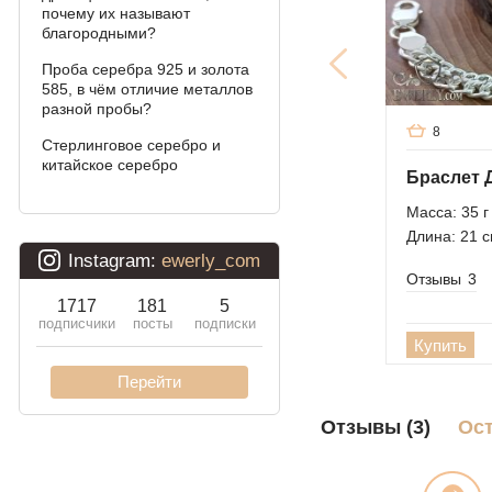
Арабский бисмарк с
почему их называют
камнями
благородными?
Проба серебра 925 и золота
Фараон (двойное
585, в чём отличие металлов
якорное)
разной пробы?
8
Арабский бисмарк
Стерлинговое серебро и
китайское серебро
Давид
Масса: 35 г
Двойной бисмарк
Длина: 21 
Двойной ручеёк (чайка)
Отзывы
3
Двойной рамзес
Купить
Десятка (двойное
панцирное)
Кардинал (Питон,
Отзывы (3)
Ос
Итальянка)
Фонари