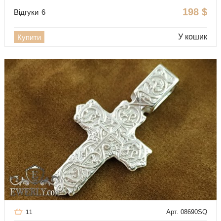
198
$
Відгуки
6
У кошик
Купити
Арт. 08690SQ
11