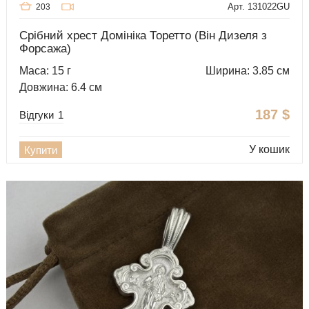
Арт. 131022GU
203
Срібний хрест Домініка Торетто (Він Дизеля з
Форсажа)
Маса: 15 г
Ширина: 3.85 см
Довжина: 6.4 см
187
$
Відгуки
1
У кошик
Купити