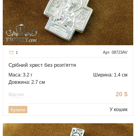
Арт. 08723AV
1
Срібний хрест без розп'яття
Маса: 3.2 г
Ширина: 1.4 см
Довжина: 2.7 см
20
$
Відгуки
У кошик
Купити