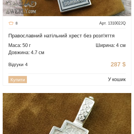
Арт. 131002JQ
8
Православний натільний хрест без розп'яття
Маса: 50 г
Ширина: 4 см
Довжина: 4.7 см
287
$
Відгуки
4
У кошик
Купити