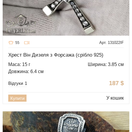
Арт. 131022IF
55
Хрест Він Дизеля з Форсажа (срібло 925)
Маса: 15 г
Ширина: 3.85 см
Довжина: 6.4 см
187
$
Відгуки
1
У кошик
Купити