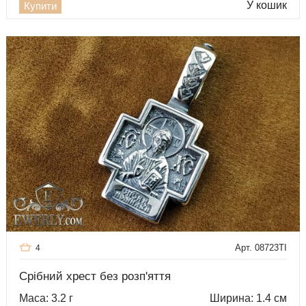
У кошик
Купити
Арт. 08723TI
4
Срібний хрест без розп'яття
Маса: 3.2 г
Ширина: 1.4 см