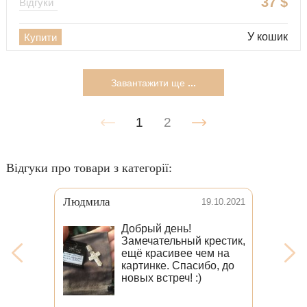
37
$
Відгуки
У кошик
Купити
Завантажити ще
...
1
2
Відгуки про товари з категорії:
Володимир
1
28.06.2024
,
Виробник молодчина, створює
шедеври, моє замовлення мені
дуже сподобалось, якість роботи на