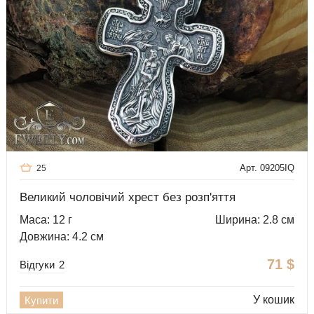
Арт. 09205IQ
25
Великий чоловічий хрест без розп'яття
Маса: 12 г
Ширина: 2.8 см
Довжина: 4.2 см
71
$
Відгуки
2
У кошик
Купити