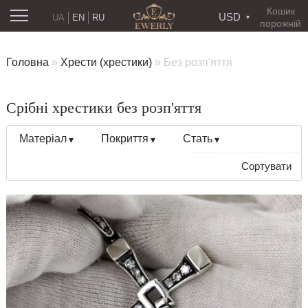
Кошик
USD
UA
EN
RU
порожній
Головна
»
Хрести (хрестики)
»
Без розп'яття
Срібні хрестики без розп'яття
Матеріал
Покриття
Стать
Сортувати