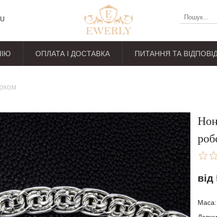
U
НІЮ
ОПЛАТА І ДОСТАВКА
ПИТАННЯ ТА ВІДПОВІД
уків
арком
Нон
роб
від
Маса