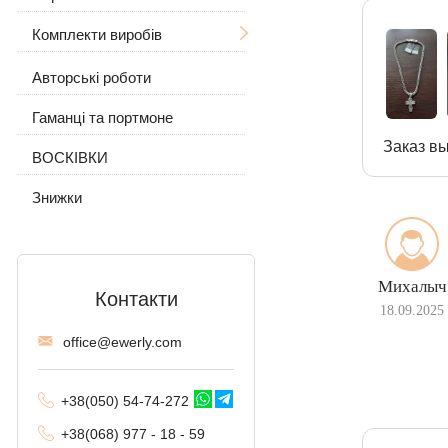
Комплекти виробів
Жіночі
З черепом
Авторські роботи
Сережки і кільце
З вовком
З камінням
Гаманці та портмоне
Ланцюжок з підвіскою
З камінням
Без каменів
Заказ вы
ВОСКІВКИ
Без каменів
Знижки
Михалыч
Контакти
18.09.2025
offi
ce@ewe
rly.com
+38(
050
) 54-7
4-2
72
+38
(068
) 97
7 - 1
8 - 59