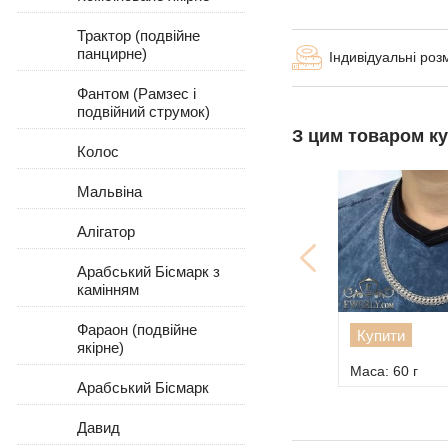
Трактор (подвійне
панцирне)
Індивідуальні роз
Фантом (Рамзес і
подвійний струмок)
З цим товаром к
Колос
Мальвіна
Алігатор
Арабський Бісмарк з
камінням
Фараон (подвійне
Купити
якірне)
Маса: 60 г
Арабський Бісмарк
Давид