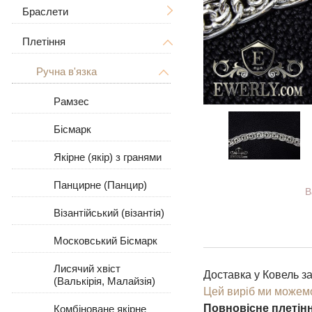
Дерево Життя
З розп'яттям
Браслети
Чоловічі
Знаки зодіаку
Чоловічі
Плетіння
Жіночі
Чоловічі
Великі / Товсті
У вигляді собаки
Жіночі
Великі
Жіночі
Ручна в'язка
Великі / Товсті
Для тварин
Кам'яні
З камінням
Рамзес
Шкіряні
Бісмарк
Шкіра зі сріблом
Якірне (якір) з гранями
Панцирне (Панцир)
В
Візантійський (візантія)
Московський Бісмарк
Лисячий хвіст
Доставка у Ковель за
(Валькірія, Малайзія)
Цей виріб ми можемо
Повновісне плетінн
Комбіноване якірне