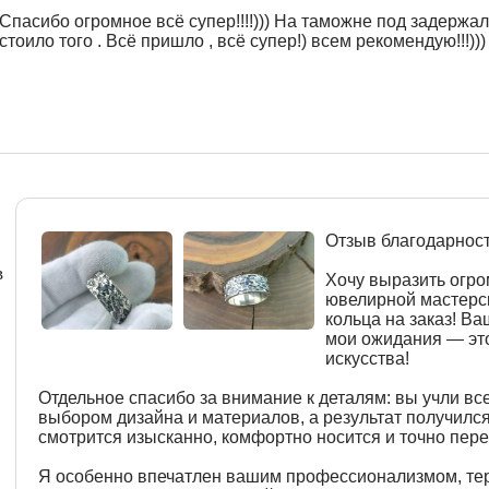
Спасибо огромное всё супер!!!!))) На таможне под задержали
стоило того . Всё пришло , всё супер!) всем рекомендую!!!)))
Отзыв благодарнос
в
Хочу выразить огр
ювелирной мастерск
кольца на заказ! В
мои ожидания — эт
искусства!
Отдельное спасибо за внимание к деталям: вы учли вс
выбором дизайна и материалов, а результат получилс
смотрится изысканно, комфортно носится и точно пере
Я особенно впечатлен вашим профессионализмом, те