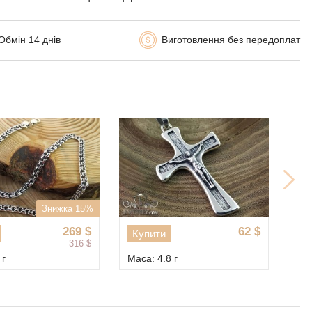
Обмін 14 днів
Виготовлення без передоплат
Знижка 15%
269
$
62
$
Купити
К
316
$
 г
Маса: 4.8 г
Мас