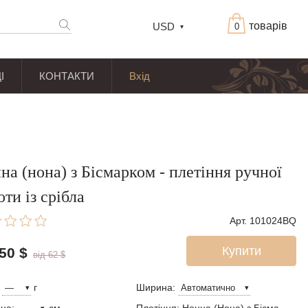
товарів
USD
0
І
КОНТАКТИ
Вхід
на (нона) з Бісмарком - плетіння ручної
оти із срібла
Арт. 101024BQ
Купити
 50
$
від 62
$
:
г
Ширина: