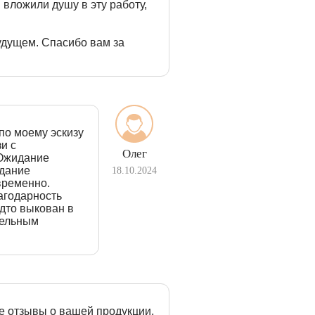
 вложили душу в эту работу,
удущем. Спасибо вам за
по моему эскизу
и с
Олег
 Ожидание
идание
18.10.2024
временно.
агодарность
дто выкован в
тельным
е отзывы о вашей продукции,