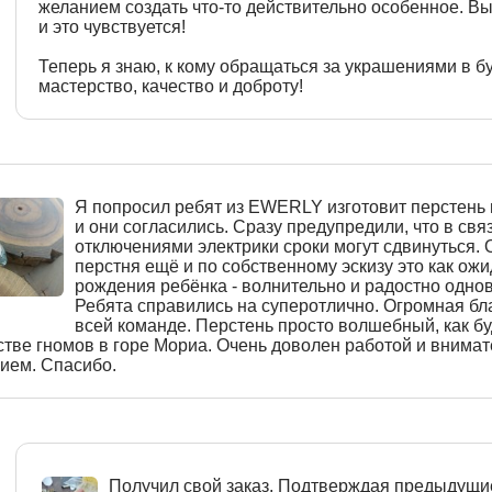
желанием создать что-то действительно особенное. Вы
и это чувствуется!
Теперь я знаю, к кому обращаться за украшениями в б
мастерство, качество и доброту!
Я попросил ребят из EWERLY изготовит перстень 
и они согласились. Сразу предупредили, что в связ
отключениями электрики сроки могут сдвинуться.
перстня ещё и по собственному эскизу это как ож
рождения ребёнка - волнительно и радостно одно
Ребята справились на суперотлично. Огромная бл
всей команде. Перстень просто волшебный, как бу
стве гномов в горе Мориа. Очень доволен работой и внима
ием. Спасибо.
Получил свой заказ. Подтверждая предыдущи