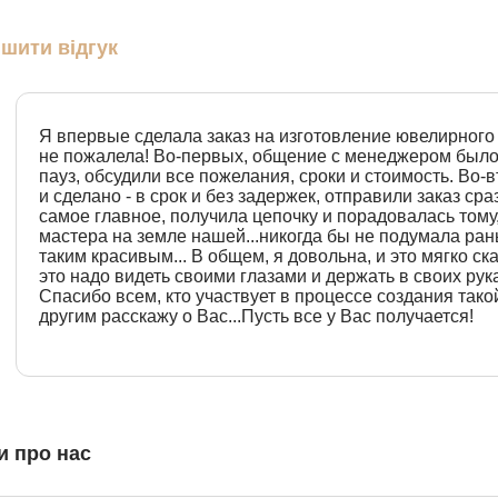
шити відгук
Я впервые сделала заказ на изготовление ювелирного 
не пожалела! Во-первых, общение с менеджером было
пауз, обсудили все пожелания, сроки и стоимость. Во-
и сделано - в срок и без задержек, отправили заказ сраз
самое главное, получила цепочку и порадовалась тому
мастера на земле нашей...никогда бы не подумала ран
таким красивым... В общем, я довольна, и это мягко с
это надо видеть своими глазами и держать в своих рука
Спасибо всем, кто участвует в процессе создания тако
другим расскажу о Вас...Пусть все у Вас получается!
и про нас