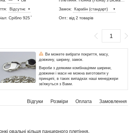
ина:
см
Плетіння: Нонна (Нона) з Бісмарком
ття:
Замок:
ал: Срібло 925 ̊
Опт.: від 2 товарів
Ви можете вибрати покриття, масу,
довжину, ширину, замок.
Вироби з деякими комбінаціями ширини,
довжини і маси не можна виготовити у
принципі, в таких випадках наші менеджери
зв'яжуться з Вами.
Відгуки
Розміри
Оплата
Замовлення
нкі овальні кільця панцерного плетіння.