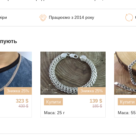
міри
Працюємо з 2014 року
упують
Знижка 25%
Знижка 25%
323
$
139
$
Купити
Купити
430
$
185
$
Маса: 25 г
Маса: 55