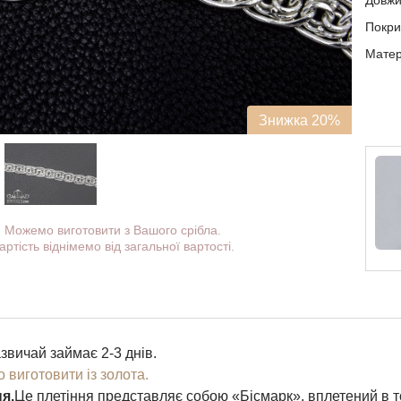
Довж
Покри
Матері
Знижка 20%
Можемо виготовити з Вашого срібла.
артість віднімемо від загальної вартості.
звичай займає 2-3 днів.
 виготовити із золота.
я.
Це плетіння представляє собою «Бісмарк», вплетений в то