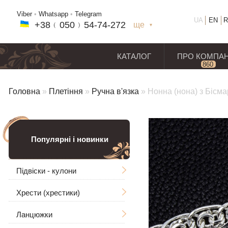
Viber
•
Whatsapp
•
Telegram
UA
EN
R
+38﹙
050
﹚54-7
4-2
72
ще
+38(
050
) 54-7
4-2
72
+38
(068
) 97
7-1
8-59
КАТАЛОГ
ПРО КОМПА
860
відг
Головна
»
Плетіння
»
Ручна в'язка
»
Нонна (нона) з Бісм
Популярні і новинки
Підвіски - кулони
Хрести (хрестики)
Чоловічі
Ланцюжки
Ладанки
Без розп'яття
Великі