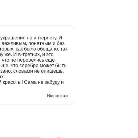
украшения по интернету. И
 вежливым, понятным и без
вторых, как было обещано, так
у же. И в-третьих, и это
, что не перевелись еще
ьше, что серебро может быть
казано, словами не опишешь,
х...
й красоты! Сама не забуду и
Відповісти