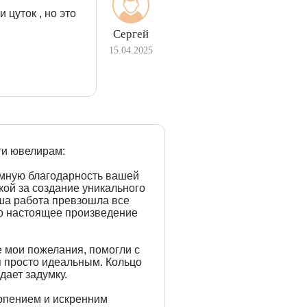
 цуток , но это
Сергей
15.04.2025
ти ювелирам:
омную благодарность вашей
ой за создание уникального
аша работа превзошла все
о настоящее произведение
е мои пожелания, помогли с
я просто идеальным. Кольцо
дает задумку.
рпением и искренним