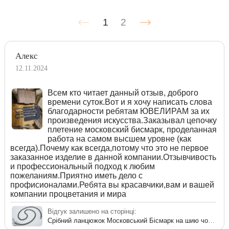
1
2
Алекс
12.11.2024
Всем кто читает данный отзыв, доброго
времени суток.Вот и я хочу написать слова
благодарности ребятам ЮВЕЛИРАМ за их
произведения искусства.Заказывал цепочку
плетение московский бисмарк, проделанная
работа на самом высшем уровне (как
всегда).Почему как всегда,потому что это не первое
заказанное изделие в данной компании.Отзывчивость
и профессиональный подход к любим
пожеланиям.Приятно иметь дело с
профисионалами.Ребята вы красавчики,вам и вашей
компании процветания и мира
Відгук залишено на сторінці:
Срібний ланцюжок Московський Бісмарк на шию чоловічий