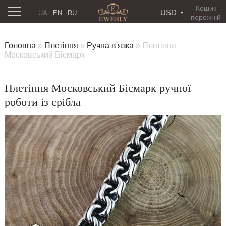
Кошик
USD
UA
EN
RU
порожній
Головна
»
Плетіння
»
Ручна в'язка
»
Плетіння
Московський Бісмарк
Плетіння Московський Бісмарк ручної
роботи із срібла