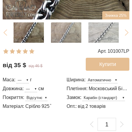
Знижка 25%
Арт. 101007LP
Купити
від 35
$
від 46
$
Маса:
г
Ширина:
Довжина:
см
Плетіння: Московський Бісмарк
Покриття:
Замок:
Матеріал: Срібло 925 ̊
Опт.: від 2 товарів