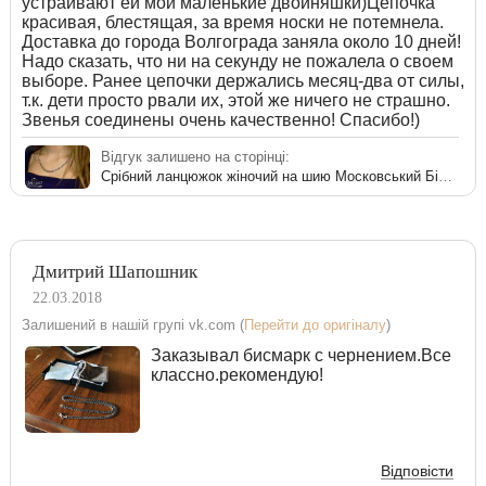
устраивают ей мои маленькие двойняшки)Цепочка
красивая, блестящая, за время носки не потемнела.
Доставка до города Волгограда заняла около 10 дней!
Надо сказать, что ни на секунду не пожалела о своем
выборе. Ранее цепочки держались месяц-два от силы,
т.к. дети просто рвали их, этой же ничего не страшно.
Звенья соединены очень качественно! Спасибо!)
Відгук залишено на сторінці:
Срібний ланцюжок жіночий на шию Московський Бісмарк
Дмитрий Шапошник
22.03.2018
Залишений в нашій групі vk.com (
Перейти до оригіналу
)
Заказывал бисмарк с чернением.Все
классно.рекомендую!
Відповісти