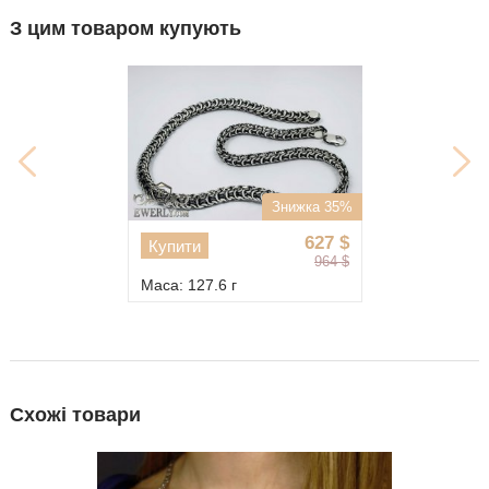
З цим товаром купують
Знижка 35%
627
$
Купити
964
$
Маса: 127.6 г
Схожі товари