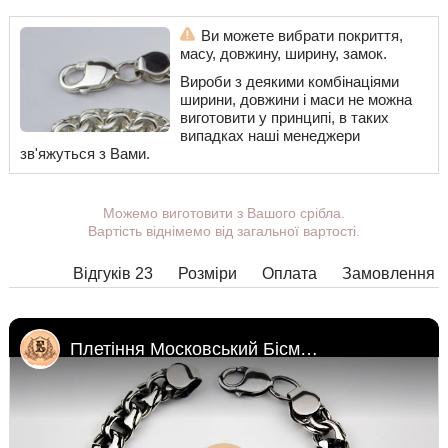
Ви можете вибрати покриття,
масу, довжину, ширину, замок.
Вироби з деякими комбінаціями
ширини, довжини і маси не можна
виготовити у принципі, в таких
випадках наші менеджери
зв'яжуться з Вами.
Можемо виготовити з Вашого срібла.
Вартість віднімемо від загальної вартості.
Відгуків 23
Розміри
Оплата
Замовлення
Плетіння Московський Бісмарк