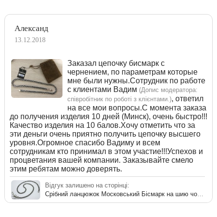
Александ
13.12.2018
Заказал цепочку бисмарк с
чернением, по параметрам которые
мне были нужны.Сотрудник по работе
с клиентами Вадим
(Допис модератора:
, ответил
співробітник по роботі з клієнтами.)
на все мои вопросы.С момента заказа
до получения изделия 10 дней (Минск), очень быстро!!!
Качество изделия на 10 балов.Хочу отметить что за
эти деньги очень приятно получить цепочку высшего
уровня.Огромное спасибо Вадиму и всем
сотрудникам кто принимал в этом участие!!!Успехов и
процветания вашей компании. Заказывайте смело
этим ребятам можно доверять.
Відгук залишено на сторінці:
Срібний ланцюжок Московський Бісмарк на шию чоловічий