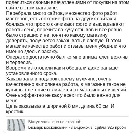
поделиться своими впечатлениями от покупки на этом
сайте в этом магазине.
Перебрала много сайтов, множество фото работ
мастеров, есть похожие фота на других сайтах и
боялась что просто скачивают фото и выкладывают
работы себе, перечитала кучу отзывов и все ровно
было страшно и не понятно какому магазину
доверять, получается заказывать в слепую. В этом
магазине качество работ и отзывы меня убедили что
именно здесь я закажу.
Оператор достаточно был ко мне внимателен вежлив
и терпелив.
Вовремя изготовили как и обещали даже раньше
установленного срока.
Заказывала в подарок своему мужчине, очень
качественно выполнена работа, в магазине такое не
купишь, плетение отличается от магазинных изделий.
Очень эффектно не как у всех что было важно для
меня
Цепь заказывала шириной 8 мм, длина 60 см. И
крестик.
Відгук залишено на сторінці:
Бісмарк московський - ланцюжок зі срібла 925 проби