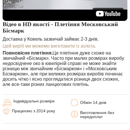
Відео в HD якості - Плетіння Московський
Бісмарк
Доставка у Ковель зазвичай займає 2-3 днів.
Цей виріб ми можемо виготовити із золота.
Повновісне плетіння.
Це плетіння дуже схоже на
звичайний «Бісмарк». Часто при малих розмірах виробу
недосвідчене око в ювелірній справі не може знайти
різницю між звичайним «Бісмарком» і «Московським
Бісмарком», але при великих розмірах виробів починає
досить чітко і ясно проглядатися різниця двох схожих,
але все-таки різних ланцюгових плетінь.
Індивідуальні розміри
Обмін 14 днів
Працюємо з 2014 року
Виготовлення без
передоплат