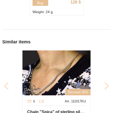
128
$
Buy
Weight: 24 g
Similar items
Discount 30%
Art. 111017KU
6
Chain "Spica" of sterling silver for men