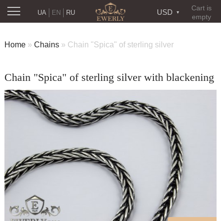
Cart is
USD
UA
EN
RU
empty
Home
»
Chains
»
Chain "Spica" of sterling silver
Chain "Spica" of sterling silver with blackening