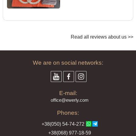
Read all reviews about us >>
We are on social networks:
E-mail:
offi
ce@ewe
rly.com
Phones:
+38(
050
) 54-7
4-2
72
+38
(068
) 97
7-1
8-59