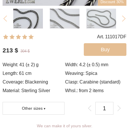
Discount 30%
Art. 111017DF
Buy
213
$
304
$
Weight:
41 (± 2)
g
Width:
4.2 (± 0.5)
mm
Length:
61
cm
Weaving:
Spica
Coverage:
Blackening
Clasp:
Carabine (standard)
Material: Sterling Silver
Whsl.: from 2 items
Other sizes
We can make it of yours silver.
You can choose coverage, weight,