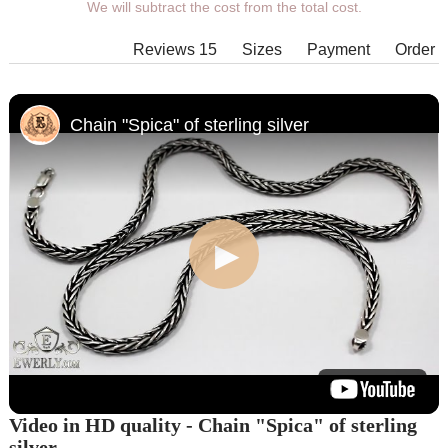
We will subtract the cost from the total cost.
length, width, clasp.
Products with some combinations of
Reviews 15
Sizes
Payment
Order
width, length and weight cannot be
manufactured in principle, in such
cases our managers will contact You.
Chain "Spica" of sterling silver
Video in HD quality - Chain "Spica" of sterling
silver