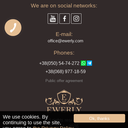
We are on social networks:
E-mail:
offi
ce@ewe
rly.com
Phones:
+38(
050
) 54-7
4-2
72
+38
(068
) 97
7-1
8-59
Public offer agreement
We use cookies. By
Ok, thanks
All rights reserved
continuing to use the site,
© 2014 - 2026