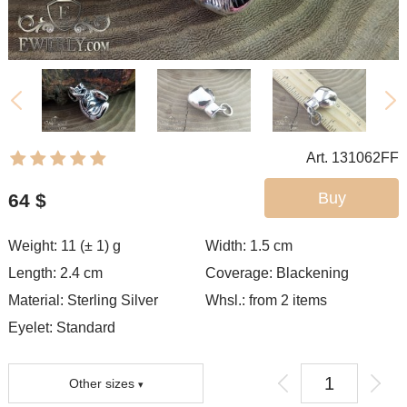
Art. 131062FF
Buy
64
$
Weight: 11 (± 1) g
Width: 1.5
cm
Length: 2.4 cm
Coverage:
Blackening
Material: Sterling Silver
Whsl.: from 2 items
Eyelet:
Standard
Other sizes