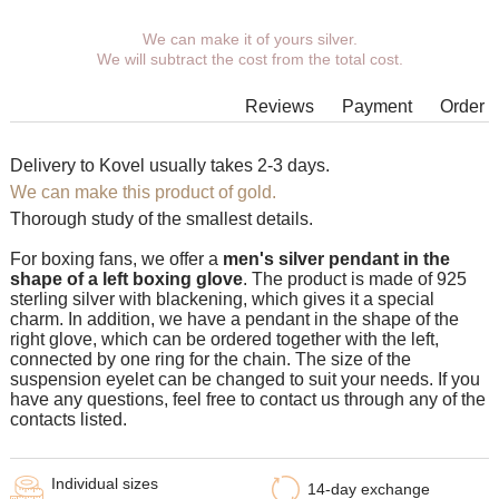
You can choose coverage, eyelet.
We can make it of yours silver.
We will subtract the cost from the total cost.
Additional wishes you can specify in the comments when
placing an order.
Reviews
Payment
Order
In some models of suspensions it is not possible to expand the
eyelet to the required size, in which case our managers will
contact You.
Delivery to Kovel usually takes 2-3 days.
We can make this product of gold.
Any pendant can be supplemented with an eyelet of the
desired size with an adapter ring for any chain.
Thorough study of the smallest details.
For boxing fans, we offer a
men's silver pendant in the
shape of a left boxing glove
. The product is made of 925
sterling silver with blackening, which gives it a special
charm. In addition, we have a pendant in the shape of the
right glove, which can be ordered together with the left,
connected by one ring for the chain. The size of the
suspension eyelet can be changed to suit your needs. If you
have any questions, feel free to contact us through any of the
contacts listed.
Individual sizes
14-day exchange