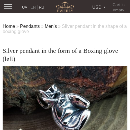
Cart is
USD
UA
EN
RU
empty
Home
»
Pendants
»
Men's
»
Silver pendant in the shape of a
boxing glove
Silver pendant in the form of a Boxing glove
(left)