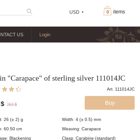
items
USD
0
NTACT US
Login
in "Carapace" of sterling silver 111014JC
Art. 111014JC
Buy
$
263
$
t:
26 (± 2)
g
Width:
4 (± 0.5)
mm
h:
60.50
cm
Weaving:
Carapace
age:
Blackening
Clasp:
Carabine (standard)