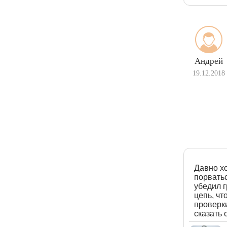
Андрей
19.12.2018
Давно хо
порватьс
убедил г
цепь, чт
проверки
сказать 