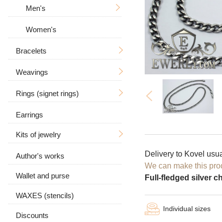
Tree of Life
With a crucifix
Men's
Zodiac signs
Men's
Women's
Big / Thick
In the form of a dog
Women's
Big
Bracelets
Animal pendants
Weavings
Men's
Rings (signet rings)
Women's
Hand knitting
Big / Thick
Earrings
Stone
Casting
For men
With stones
Ramses
Kits of jewelry
Leather
Bismarck
Women's
With a skull
Delivery to Kovel usua
Leather with silver
Anchor with edges
Author's works
Earrings and ring
With a wolf
With stones
We can make this prod
Carapace
Wallet and purse
Chain and pendant
With stones
Without stones
Full-fledged silver 
Byzantine (Byzantium)
WAXES (stencils)
Without stones
Individual sizes
Moscow bismarck
Discounts