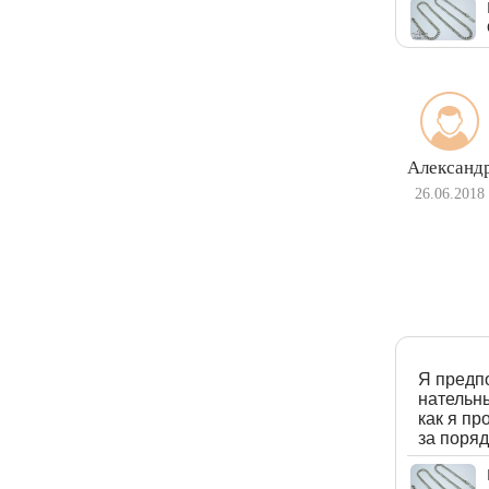
Александ
26.06.2018
Я предп
нательны
как я пр
за поря