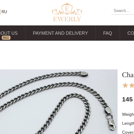
RU
BOUT US
PAYMENT AND DELIVERY
FAQ
CO
860
reviews
Cha
145
Weigh
Lengt
Cover