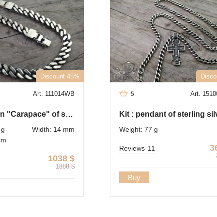
Discount 45%
Disco
Art. 111014WB
Art. 151
5
Thick chain "Carapace" of sterling silver for men
 g
Width: 14 mm
Weight: 77 g
cm
3
Reviews
11
1038
$
1888
$
Buy