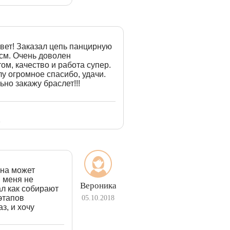
вет! Заказал цепь панцирную
0см. Очень доволен
ом, качество и работа супер.
у огромное спасибо, удачи.
но закажу браслет!!!
E
она может
ы меня не
Вероника
ал как собирают
 этапов
05.10.2018
з, и хочу