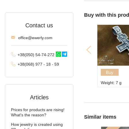
Fox tail (Valkyrie)
Buy with this pro
Combined anchor
Contact us
Tractor (double
carapace)
offi
ce@ewe
rly.com
Phantom (Ramses and
Double stream)
+38(
050
) 54-7
4-2
72
Spica
+38
(068
) 97
7 - 1
8 - 59
Buy
Malvina
Weight: 7 g
Alligator
Articles
Arabic bismarck with
stones
Prices for products are rising!
Pharaoh (double anchor)
What's the reason?
Similar items
How jewelry is created using
Arabic bismarck