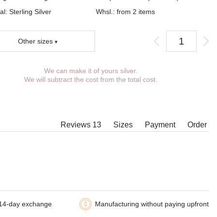
al: Sterling Silver
Whsl.: from 2 items
Other sizes
We can make it of yours silver.
You can choose coverage, weight, length,
We will subtract the cost from the total cost.
width, clasp.
Products with some combinations of width, length
and weight cannot be manufactured in principle,
in such cases our managers will contact You.
Reviews 13
Sizes
Payment
Order
14-day exchange
Manufacturing without paying upfront