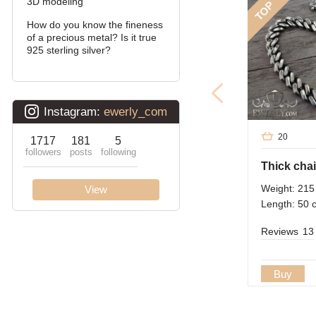
3D modeling
TOP
David
How do you know the fineness
of a precious metal? Is it true
Double bismarck
925 sterling silver?
Double stream (seagull)
Double Ramses
Ten (double carapace)
20
Cardinal (Python, Italian)
Weight: 215
Lanterns
Length: 50 
Lightning
Reviews
13
Buy