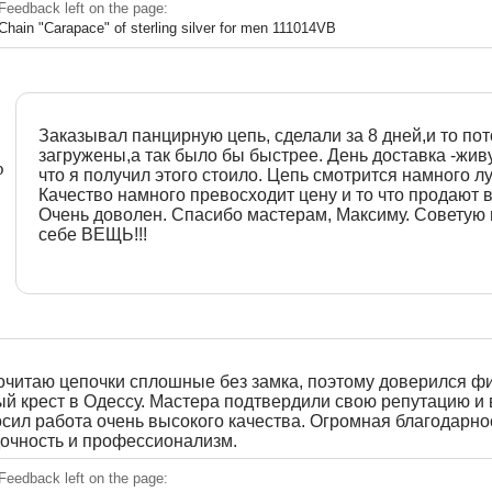
Feedback left on the page:
Chain "Carapace" of sterling silver for men 111014VB
Заказывал панцирную цепь, сделали за 8 дней,и то по
загружены,а так было бы быстрее. День доставка -жив
р
что я получил этого стоило. Цепь смотрится намного лу
Качество намного превосходит цену и то что продают в
Очень доволен. Спасибо мастерам, Максиму. Советую 
себе ВЕЩЬ!!!
очитаю цепочки сплошные без замка, поэтому доверился ф
й крест в Одессу. Мастера подтвердили свою репутацию и 
осил работа очень высокого качества. Огромная благодарно
дочность и профессионализм.
Feedback left on the page: