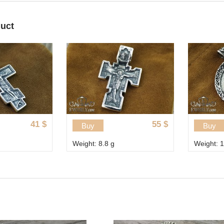
duct
41
$
55
$
Buy
Buy
Weight: 8.8 g
Weight: 1