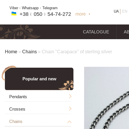
Viber
•
Whatsapp
•
Telegram
UA
EN
+38﹙
050
﹚54-7
4-2
72
more
+38(
050
) 54-7
4-2
72
+38
(068
) 97
7-1
8-59
CATALOGUE
A
Home
»
Chains
»
Chain "Carapace" of sterling silver
Popular and new
Pendants
Crosses
Men's
Chains
Icons
Without a crucifixion
Big