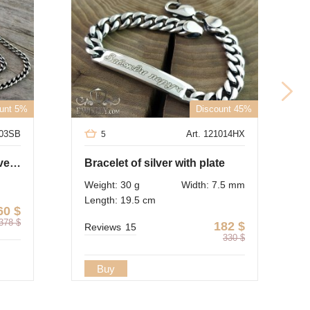
unt 5%
Discount 45%
003SB
Art. 121014HX
5
Kit : pendant of sterling silver and chain "Carapace"
Bracelet of silver with plate
Weight: 30 g
Width: 7.5 mm
Length: 19.5 cm
60
$
378
$
182
$
Reviews
15
330
$
Buy