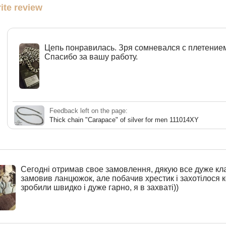
ite review
Цепь понравилась. Зря сомневался с плетение
Спасибо за вашу работу.
Feedback left on the page:
Thick chain "Carapace" of silver for men 111014XY
Сегодні отримав свое замовлення, дякую все дуже кл
замовив ланцюжок, але побачив хрестик і захотілося 
зробили швидко і дуже гарно, я в захваті))