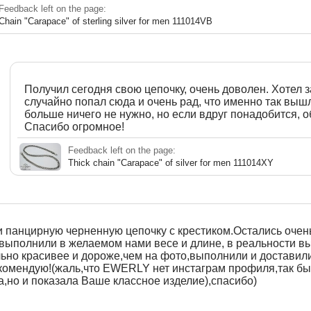
Feedback left on the page:
Chain "Carapace" of sterling silver for men 111014VB
Получил сегодня свою цепочку, очень доволен. Хотел з
случайно попал сюда и очень рад, что именно так вышл
больше ничего не нужно, но если вдруг понадобится, о
Спасибо огромное!
Feedback left on the page:
Thick chain "Carapace" of silver for men 111014XY
 панцирную черненную цепочку с крестиком.Остались очень
 выполнили в желаемом нами весе и длине, в реальности в
льно красивее и дороже,чем на фото,выполнили и доставил
комендую!(жаль,что EWERLY нет инстаграм профиля,так бы
,но и показала Ваше классное изделие),спасибо)