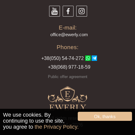
E-mail:
offi
ce@ewe
rly.com
Phones:
+38(
050
) 54-7
4-2
72
+38
(068
) 97
7-1
8-59
Public offer agreement
We use cookies. By
Ok, thanks
All rights reserved
continuing to use the site,
© 2014 - 2026
you agree to
the Privacy Policy.