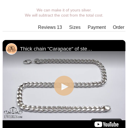
We can make it of yours silver.
You can choose coverage, weight,
We will subtract the cost from the total cost.
length, width, clasp.
Products with some combinations of
Reviews 13
Sizes
Payment
Order
width, length and weight cannot be
manufactured in principle, in such
cases our managers will contact You.
Thick chain "Carapace" of sterling silver for men