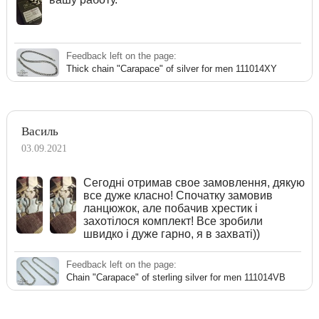
Feedback left on the page:
Thick chain "Carapace" of silver for men 111014XY
Василь
03.09.2021
Сегодні отримав свое замовлення, дякую
все дуже класно! Спочатку замовив
ланцюжок, але побачив хрестик і
захотілося комплект! Все зробили
швидко і дуже гарно, я в захваті))
Feedback left on the page:
Chain "Carapace" of sterling silver for men 111014VB