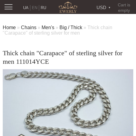
Cart is
USD
UA
EN
RU
empty
Home
»
Chains
»
Men's
»
Big / Thick
»
Thick chain
"Carapace" of sterling silver for men
Thick chain "Carapace" of sterling silver for
men 111014YCE