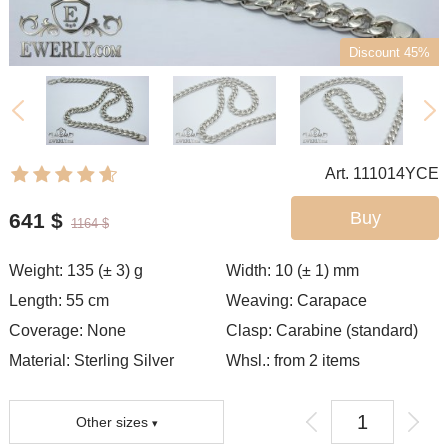
Discount 45%
Art. 111014YCE
Buy
641
$
1164
$
Weight:
135 (± 3)
g
Width:
10 (± 1)
mm
Length:
55
cm
Weaving:
Carapace
Coverage:
None
Clasp:
Carabine (standard)
Material: Sterling Silver
Whsl.: from 2 items
Other sizes