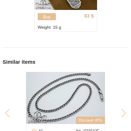
83
$
Buy
Weight: 15 g
Similar items
Discount 45%
Art. 111014JC